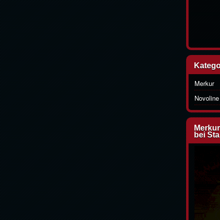
Katego
Merkur
Novoline
Merkur
bei St