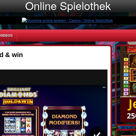
Online Spielothek
VIDEOS
ld & win