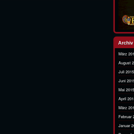
Archiv
März 20
August 
Juli 2015
Juni 201
Mai 201
April 20
März 20
Februar 
Januar 2