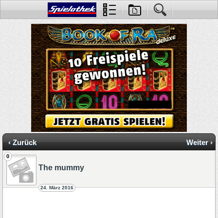
‹ Zurück
Weiter ›
0
The mummy
24. März 2016