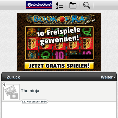
‹ Zurück
Weiter ›
0
The ninja
12. November 2016