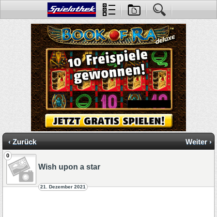
‹ Zurück
Weiter ›
0
Wish upon a star
21. Dezember 2021