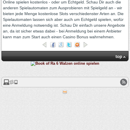
Online spielen kostenlos - oder um Echtgeld. Schau Dir auch die
anderen Spielautomaten zum Ausprobieren mit Spielgeld an - wir
bieten jede Menge kostenlose Slots verschiedenster Arten an. Die
Spielautomaten lassen sich aber auch um Echtgeld spielen, wofür
eine Anmeldung notwendig ist. Schau Dir einfach unsere Angebote
an, da ist sicher etwas dabei - bei Anmeldung bei einem Anbieter
kann man zum Start auch einen Casino Bonus wahrnehmen.
top