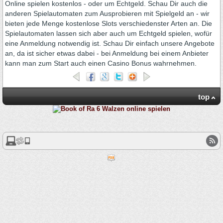
Online spielen kostenlos - oder um Echtgeld. Schau Dir auch die
anderen Spielautomaten zum Ausprobieren mit Spielgeld an - wir
bieten jede Menge kostenlose Slots verschiedenster Arten an. Die
Spielautomaten lassen sich aber auch um Echtgeld spielen, wofür
eine Anmeldung notwendig ist. Schau Dir einfach unsere Angebote
an, da ist sicher etwas dabei - bei Anmeldung bei einem Anbieter
kann man zum Start auch einen Casino Bonus wahrnehmen.
top