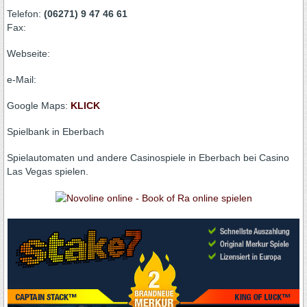
Telefon:
(06271) 9 47 46 61
Fax:
Webseite:
e-Mail:
Google Maps:
KLICK
Spielbank in Eberbach
Spielautomaten und andere Casinospiele in Eberbach bei Casino
Las Vegas spielen.