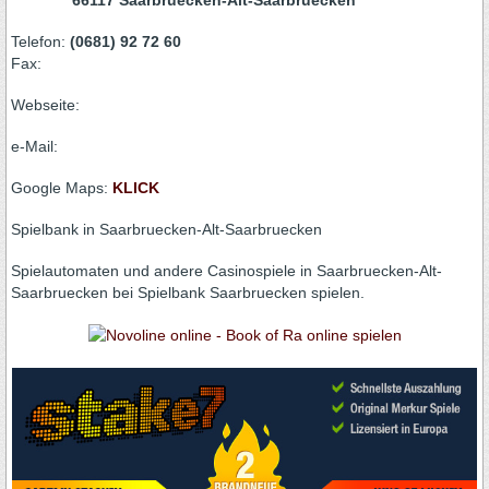
66117 Saarbruecken-Alt-Saarbruecken
Telefon:
(0681) 92 72 60
Fax:
Webseite:
e-Mail:
Google Maps:
KLICK
Spielbank in Saarbruecken-Alt-Saarbruecken
Spielautomaten und andere Casinospiele in Saarbruecken-Alt-
Saarbruecken bei Spielbank Saarbruecken spielen.