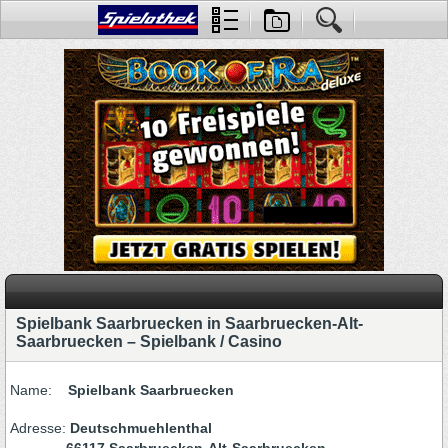
Spielbank Saarbruecken in Saarbruecken-Alt-
Saarbruecken – Spielbank / Casino
Name:
Spielbank Saarbruecken
Adresse:
Deutschmuehlenthal